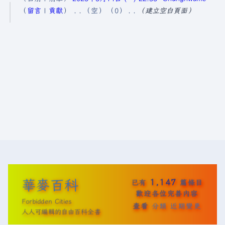
0
留言
貢獻
空
0
建立空白頁面
2
5
年
5
月
1
9
日
(
星
期
一
華麥百科
1,147
已有
篇條目
)
歡迎各位完善內容
Forbidden Cities
查看
分類
近期變更
人人可編輯的自由百科全書