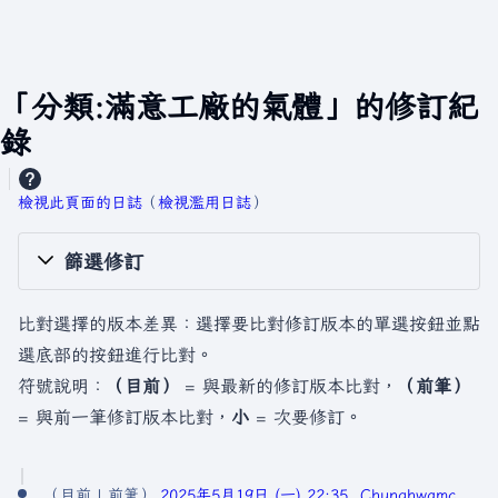
「分類:滿意工廠的氣體」的修訂紀
錄
檢視此頁面的日誌
​（
檢視濫用日誌
）
篩選修訂
比對選擇的版本差異：選擇要比對修訂版本的單選按鈕並點
選底部的按鈕進行比對。
符號說明：
（目前）
= 與最新的修訂版本比對，
（前筆）
= 與前一筆修訂版本比對，
小
= 次要修訂。
2
目前
前筆
2025年5月19日 (一) 22:35
Chunghwamc