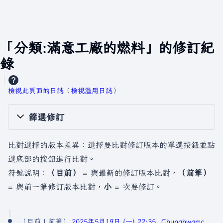
「分類:滿意工廠的燃料」的修訂紀
錄
檢視此頁面的日誌
​（
檢視濫用日誌
）
篩選修訂
比對選擇的版本差異：選擇要比對修訂版本的單選按鈕並點
選底部的按鈕進行比對。
符號說明：
（目前）
= 與最新的修訂版本比對，
（前筆）
= 與前一筆修訂版本比對，
小
= 次要修訂。
2
目前
前筆
2025年5月19日 (一) 22:35
Chunghwamc