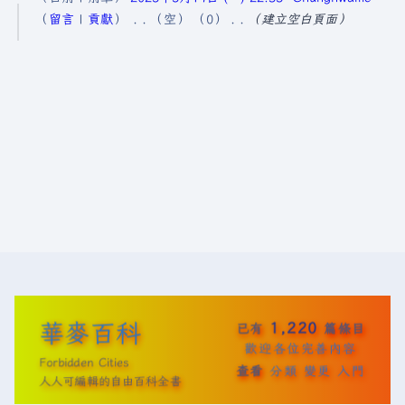
0
留言
貢獻
空
0
建立空白頁面
2
5
年
5
月
1
9
日
(
星
期
一
華麥百科
1,220
已有
篇條目
)
歡迎各位完善內容
Forbidden Cities
查看
分類
變更
入門
人人可編輯的自由百科全書