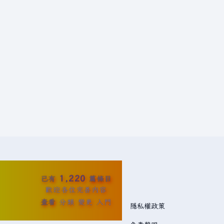
1,220
已有
篇條目
歡迎各位完善內容
查看
分類
變更
入門
隱私權政策