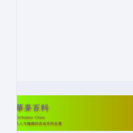
5
月
1
9
日
(
星
期
一
)
華麥百科
Forbidden Cities
人人可編輯的自由百科全書