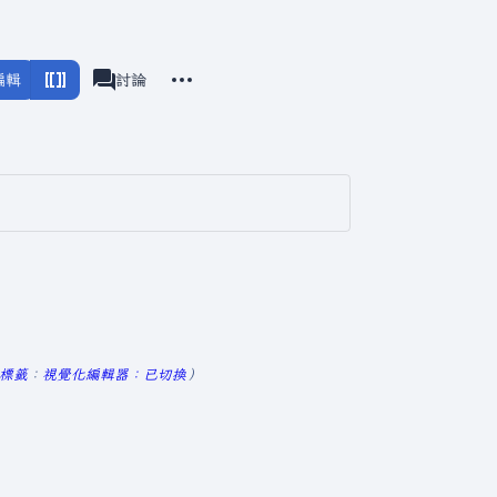
更多操作
編輯
分類
討論
associated-pages
標籤
：
視覺化編輯器：已切換