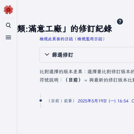
「分類:滿意工廠」的修訂紀錄
切換搜尋
檢視此頁面的日誌
​（
檢視濫用日誌
）
切換選單
篩選修訂
比對選擇的版本差異：選擇要比對修訂版本
符號說明：
（目前）
= 與最新的修訂版本比
2
目前
前筆
2025年5月19日 (一) 16:54
0
2
5
年