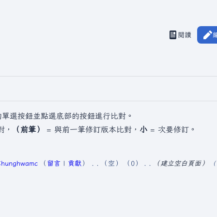
閱讀
檢視歷史
視圖
的單選按鈕並點選底部的按鈕進行比對。
對，
（前筆）
= 與前一筆修訂版本比對，
小
= 次要修訂。
Chunghwamc
留言
貢獻
空
0
建立空白頁面