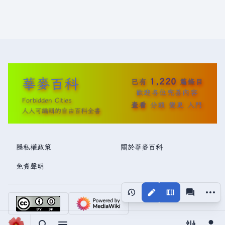
華麥百科
1,220
已有
篇條目
歡迎各位完善內容
Forbidden Cities
查看
分類
變更
入門
人人可編輯的自由百科全書
隱私權政策
關於華麥百科
免責聲明
更多操
視圖
associated