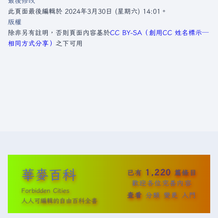
最後修改
此頁面最後編輯於 2024年3月30日 (星期六) 14:01。
版權
除非另有註明，否則頁面內容基於
CC BY-SA（創用CC 姓名標示─
相同方式分享）
之下可用
華麥百科
1,220
已有
篇條目
歡迎各位完善內容
Forbidden Cities
查看
分類
變更
入門
人人可編輯的自由百科全書