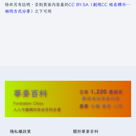
除非另有註明，否則頁面內容基於
CC BY-SA（創用CC 姓名標示─
相同方式分享）
之下可用
華麥百科
1,220
已有
篇條目
歡迎各位完善內容
Forbidden Cities
查看
分類
變更
入門
人人可編輯的自由百科全書
隱私權政策
關於華麥百科