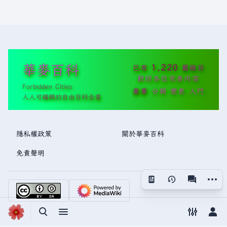
華麥百科
1,220
已有
篇條目
歡迎各位完善內容
Forbidden Cities
查看
分類
變更
入門
人人可編輯的自由百科全書
隱私權政策
關於華麥百科
免責聲明
更多操
視圖
associated
切換搜尋
切換選單
切換偏好
切