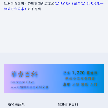
除非另有註明，否則頁面內容基於
CC BY-SA（創用CC 姓名標示─
相同方式分享）
之下可用
華麥百科
1,220
已有
篇條目
歡迎各位完善內容
Forbidden Cities
查看
分類
變更
入門
人人可編輯的自由百科全書
隱私權政策
關於華麥百科