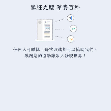
歡迎光臨 華麥百科
正在編輯「
分類:非國家政權
」
警告：
您尚未登入。 若您進行任何的編輯您的 IP
位址將會被公開。 若您
登入
或
建立帳號
，您的
任何人可編輯，每次改進都可以協助我們。
編輯將會以您的使用者名稱標示，並能擁有另外的
感謝您的協助讓眾人發現世界！
益處。
切換
進階
特殊文字
說明