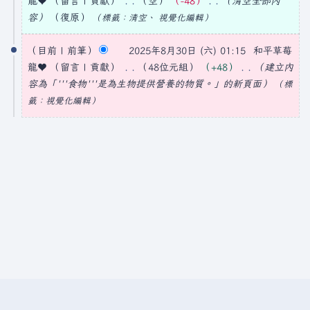
龍♥
留言
貢獻
空
−48
清空全部內
2
容
復原
標籤
：
清空
視覺化編輯
5
目前
前筆
2025年8月30日 (六) 01:15
和平草莓
年
龍♥
留言
貢獻
48位元組
+48
建立內
8
容為「'''食物'''是為生物提供營養的物質。」的新頁面
標
月
籤
：
視覺化編輯
3
0
日
(
星
期
六
)