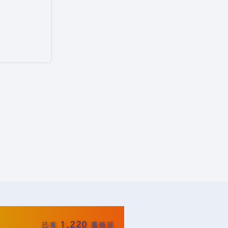
1,220
已有
篇條目