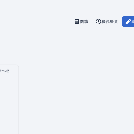
閱讀
檢視歷史
視圖
的土地