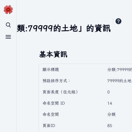
「分類:79999的土地」的資訊
切換搜尋
切換選單
基本資訊
顯示標題
分類:79999
預設排序方式：
79999的土地
頁面長度（位元組）
0
命名空間 ID
14
命名空間
分類
頁面ID
85