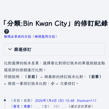
「分類:Bin Kwan City」的修訂紀錄
檢視此頁面的日誌
​（
檢視濫用日誌
）
篩選修訂
比對選擇的版本差異：選擇要比對修訂版本的單選按鈕並點
選底部的按鈕進行比對。
符號說明：
（目前）
= 與最新的修訂版本比對，
（前筆）
= 與前一筆修訂版本比對，
小
= 次要修訂。
2
目前
前筆
2026年1月4日 (日) 15:48
Xiaotuen111
0
留言
貢獻
空
0
建立空白頁面