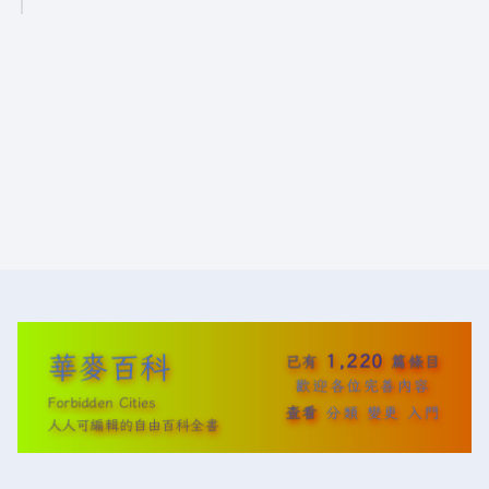
2
6
年
1
月
4
日
(
星
期
日
)
華麥百科
1,220
已有
篇條目
歡迎各位完善內容
Forbidden Cities
查看
分類
變更
入門
人人可編輯的自由百科全書