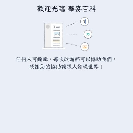
歡迎光臨 華麥百科
正在編輯「
和海站
」
警告：
您尚未登入。 若您進行任何的編輯您的 IP
位址將會被公開。 若您
登入
或
建立帳號
，您的
任何人可編輯，每次改進都可以協助我們。
編輯將會以您的使用者名稱標示，並能擁有另外的
感謝您的協助讓眾人發現世界！
益處。
切換
進階
特殊文字
說明