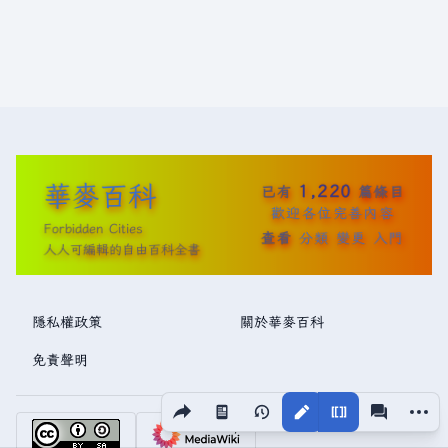
華麥百科
1,220
已有
篇條目
歡迎各位完善內容
Forbidden Cities
查看
分類
變更
入門
人人可編輯的自由百科全書
隱私權政策
關於華麥百科
免責聲明
分享此頁面
更多操
視圖
associated