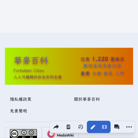
華麥百科
1,220
已有
篇條目
歡迎各位完善內容
Forbidden Cities
查看
分類
變更
入門
人人可編輯的自由百科全書
隱私權政策
關於華麥百科
免責聲明
分享此頁面
更多操
視圖
associated