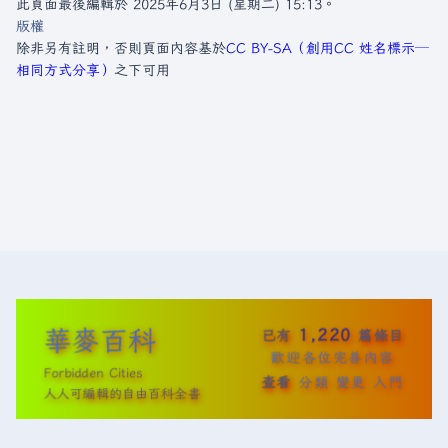
此頁面最後編輯於 2025年6月3日 (星期二) 15:13。
版權
除非另有註明，否則頁面內容基於
CC BY-SA（創用CC 姓名標示─
相同方式分享）
之下可用
華麥百科
1,220
已有
篇條目
歡迎各位完善內容
Forbidden Cities
查看
分類
變更
入門
人人可編輯的自由百科全書