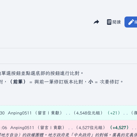
分享此頁面
閱讀
檢視歷史
視圖
的單選按鈕並點選底部的按鈕進行比對。
對，
（前筆）
= 與前一筆修訂版本比對，
小
= 次要修訂。
30
Anping0511
留言
貢獻
4,548位元組
+21
:06
Anping0511
留言
貢獻
4,527位元組
+4,527
謂地方自治）的政權團體。地方政府是「中央政府」的對稱。廣義的定義