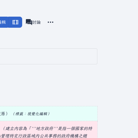
更多操作
編輯
頁面
討論
associated-pages
復原
標籤
：
視覺化編輯
建立內容為「'''地方政府'''是指一個國家的特
係管理特定行政區域內公共事務的政府機構之總