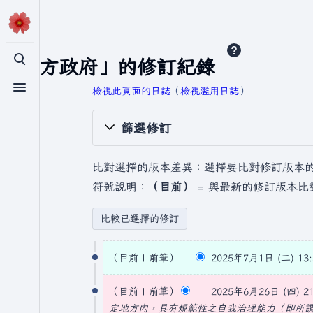
「地方政府」的修訂紀錄
切換搜尋
檢視此頁面的日誌
​（
檢視濫用日誌
）
切換選單
篩選修訂
比對選擇的版本差異：選擇要比對修訂版本
符號說明：
（目前）
= 與最新的修訂版本比
2
目前
前筆
2025年7月1日 (二) 13:
0
無
2
2
編
目前
前筆
2025年6月26日 (四) 21
0
5
輯
定地方內，具有規範性之自我治理能力（即所