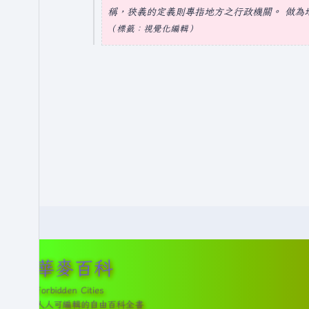
2
摘
稱，狹義的定義則專指地方之行政機關。 做為
年
5
要
標籤
：
視覺化編輯
7
年
月
6
1
月
日
2
(
6
星
日
期
(
二
星
)
期
四
)
華麥百科
Forbidden Cities
人人可編輯的自由百科全書