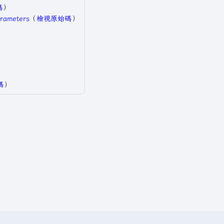
碼
）​
rameters
​（
檢視原始碼
）​
​
碼
）​