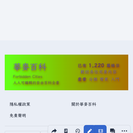
華麥百科
1,220
已有
篇條目
歡迎各位完善內容
Forbidden Cities
查看
分類
變更
入門
人人可編輯的自由百科全書
隱私權政策
關於華麥百科
免責聲明
分享此頁面
更多操
視圖
associated