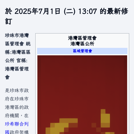
於 2025年7月1日 (二) 13:07 的最新修
訂
珍珠市港灣
港灣區管理會
港灣區公所
區管理會 統
區域管理會
稱:港灣區區
公所 官稱:
港灣區管理
會
是珍珠市政
府在珍珠市
港灣區的政
府機關，在
珍希聯合列
國
政府架構