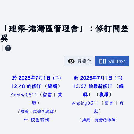
「建築-港灣區管理會」：修訂間差
異
視覺化
wikitext
於 2025年7月1日 (二)
於 2025年7月1日 (二)
12:48 的修訂
編輯
13:07 的最新修訂
編
Anping0511
（
留言
|
貢
輯
復原
獻
）
Anping0511
（
留言
|
貢
無
獻
）
標籤
：
視覺化編輯
編
無
← 較舊編輯
標籤
：
視覺化編輯
輯
編