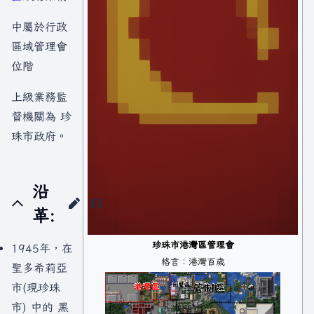
中屬於行政
區域管理會
位階
上級業務監
督機關為 珍
珠市政府。
沿
革:
珍珠市港灣區管理會
1945年，在
格言：港灣百歲
聖多希莉亞
市(現珍珠
市) 中的 黑