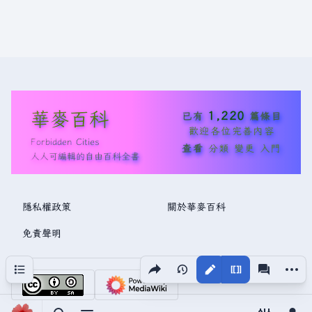
華麥百科
1,220
已有
篇條目
歡迎各位完善內容
Forbidden Cities
查看
分類
變更
入門
人人可編輯的自由百科全書
隱私權政策
關於華麥百科
免責聲明
分享此頁面
更多操
目次
視圖
associated