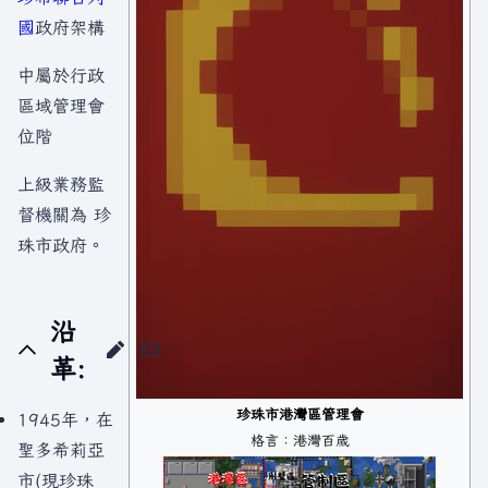
國
政府架構
中屬於行政
區域管理會
位階
上級業務監
督機關為 珍
珠市政府。
沿
革:
珍珠市港灣區管理會
1945年，在
格言：港灣百歲
聖多希莉亞
市(現珍珠