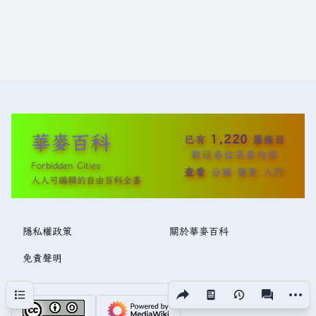
華麥百科
1,220
已有
篇條目
歡迎各位完善內容
Forbidden Cities
查看
分類
變更
入門
人人可編輯的自由百科全書
隱私權政策
關於華麥百科
免責聲明
分享此頁面
更多操
目次
視圖
associated