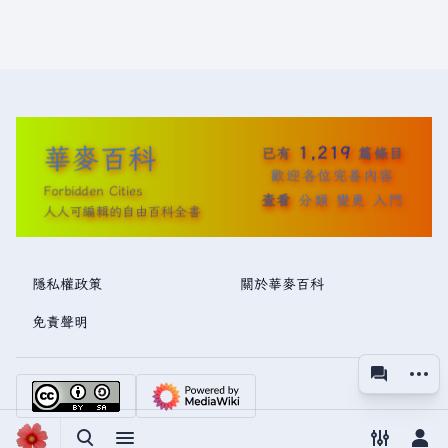
華麥百科
1,219
已有
篇條目
歡迎各位完善內容
Forbidden Cities
查看
分類
變更
入門
人人可編輯的自由百科全書
隱私權政策
關於華麥百科
免責聲明
更多操
associated
視圖
切換搜尋
切換選單
切換偏好
切