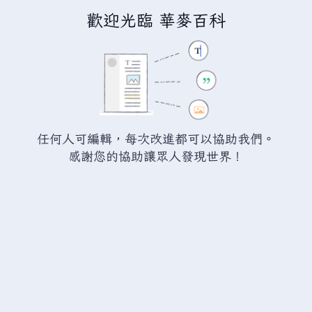
歡迎光臨 華麥百科
正在編輯「
永樂帝國
」
警告：
您尚未登入。 若您進行任何的編輯您的 IP
位址將會被公開。 若您
登入
或
建立帳號
，您的
任何人可編輯，每次改進都可以協助我們。
編輯將會以您的使用者名稱標示，並能擁有另外的
感謝您的協助讓眾人發現世界！
益處。
切換
進階
特殊文字
說明