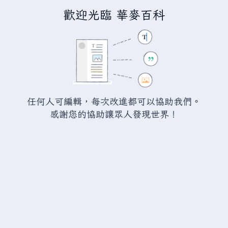
歡迎光臨 華麥百科
正在編輯
永樂帝國
（章節）
警告：
您尚未登入。 若您進行任何的編輯您的 IP
位址將會被公開。 若您
登入
或
建立帳號
，您的
任何人可編輯，每次改進都可以協助我們。
編輯將會以您的使用者名稱標示，並能擁有另外的
感謝您的協助讓眾人發現世界！
益處。
切換
進階
特殊文字
說明