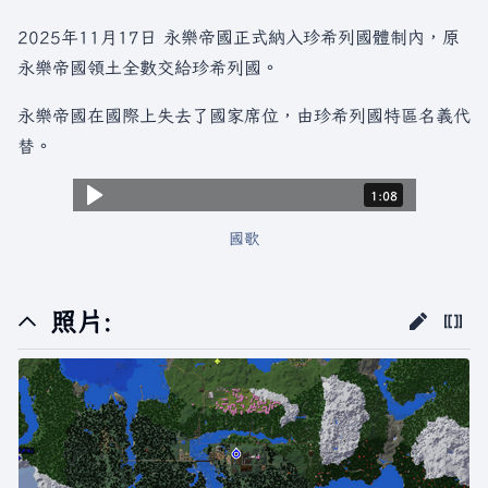
2025年11月17日 永樂帝國正式納入珍希列國體制內，原
永樂帝國領土全數交給珍希列國。
永樂帝國在國際上失去了國家席位，由珍希列國特區名義代
替。
時長：1 分，8 秒。
1:08
國歌
照片: