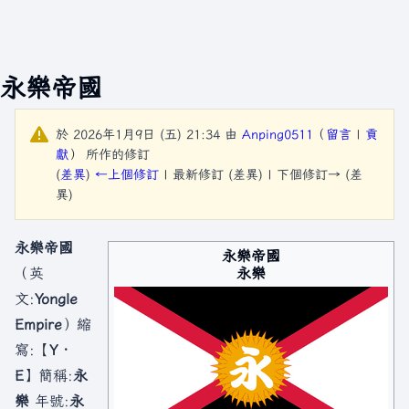
永樂帝國
於 2026年1月9日 (五) 21:34 由
Anping0511
（
留言
|
貢
獻
）
所作的修訂
(
差異
)
←上個修訂
| 最新修訂 (差異) | 下個修訂→ (差
異)
永樂帝國
永樂帝國
永樂
（英
文:
Yongle
Empire
）縮
寫:【
Y．
E
】簡稱:
永
樂
年號:
永