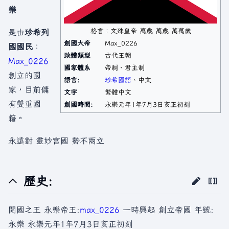
樂
格言：文殊皇帝 萬歲 萬歲 萬萬歲
是由
珍希列
創國大帝
Max_0226
國國民
：
政體類型
古代王朝
Max_0226
國家體系
帝制、君主制
創立的國
語言:
珍希國語
、中文
家，目前傭
文字
繁體中文
有雙重國
創國時間:
永樂元年1年7月3日亥正初刻
籍。
永遠對 靈妙宮國 勢不兩立
歷史:
開國之王 永樂帝王:
max_0226
一時興起 創立帝國 年號:
永樂 永樂元年1年7月3日亥正初刻