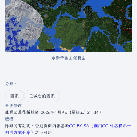
永樂帝國主權範圍
分類
：​
國家
已滅亡的國家
最後修改
此頁面最後編輯於 2026年1月9日 (星期五) 21:34。
版權
除非另有註明，否則頁面內容基於
CC BY-SA（創用CC 姓名標示─
相同方式分享）
之下可用