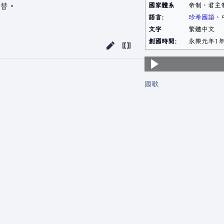
國家體系
帝制、君主
替。
語言:
珍希國語
、
文字
繁體中文
創國時間:
永樂元年1
國歌