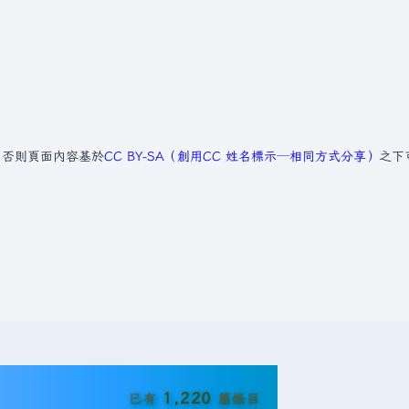
，否則頁面內容基於
CC BY-SA（創用CC 姓名標示─相同方式分享）
之下
1,220
已有
篇條目