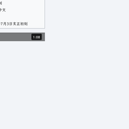
制
中文
年7月3日亥正初刻
時長：1 分，8 秒。
1:08