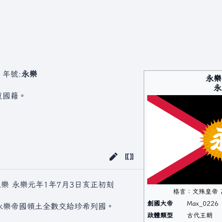
年號:
永樂
永樂
永
重國籍。
永樂 永樂元年1年7月3日亥正初刻
格言：文殊皇帝 
創國大帝
Max_0226
原永樂帝國領土全數交給珍希列國。
政體類型
古代王朝