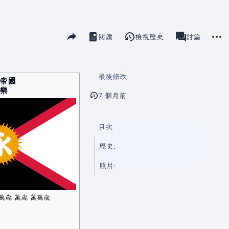
分享此頁面
更多
閱讀
檢視歷史
頁面
討論
視圖
associated-pag
最後修改
帝國
樂
7 個月前
目次
歷史:
照片:
萬歲 萬歲 萬萬歲