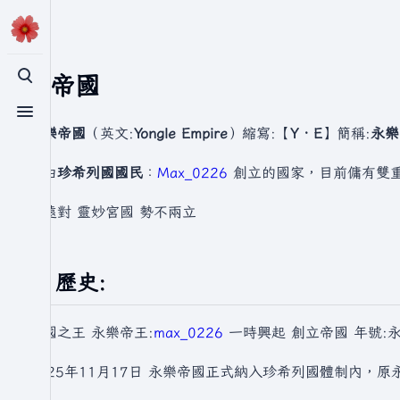
永樂帝國
切換搜尋
切換選單
永樂帝國
（英文:
Yongle Empire
）縮寫:【
Y．E
】簡稱:
永樂
是由
珍希列國國民
：
Max_0226
創立的國家，目前傭有雙
永遠對 靈妙宮國 勢不兩立
歷史:
開國之王 永樂帝王:
max_0226
一時興起 創立帝國 年號:
2025年11月17日 永樂帝國正式納入珍希列國體制內，