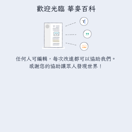
歡迎光臨 華麥百科
正在建立「
滿意工廠討論:樹葉
」
您正連結至一頁不存在頁面。要建立該頁面，請在下方的編
輯方塊中輸入內容（詳情請參考
說明頁面
）。如果您是不小
任何人可編輯，每次改進都可以協助我們。
心來到此頁面，請點選瀏覽器的
返回
按鈕。
感謝您的協助讓眾人發現世界！
警告：
您尚未登入。 若您進行任何的編輯您的 IP
位址將會被公開。 若您
登入
或
建立帳號
，您的
編輯將會以您的使用者名稱標示，並能擁有另外的
益處。
進階
特殊文字
說明