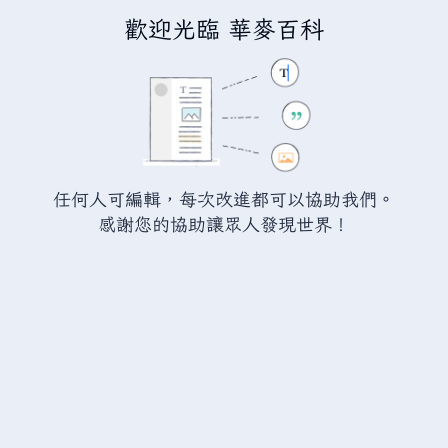
歡迎光臨 華麥百科
正在建立「
滿意工廠討論:炸藥鋼
筋
」
您正連結至一頁不存在頁面。要建立該頁面，請在下方的編
任何人可編輯，每次改進都可以協助我們。
輯方塊中輸入內容（詳情請參考
說明頁面
）。如果您是不小
感謝您的協助讓眾人發現世界！
心來到此頁面，請點選瀏覽器的
返回
按鈕。
警告：
您尚未登入。 若您進行任何的編輯您的 IP
位址將會被公開。 若您
登入
或
建立帳號
，您的
編輯將會以您的使用者名稱標示，並能擁有另外的
益處。