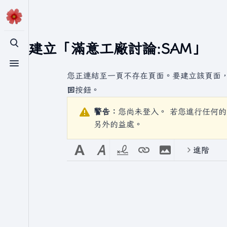
正在建立「
滿意工廠討論:SAM
」
切換搜尋
切換選單
您正連結至一頁不存在頁面。要建立該頁面
回
按鈕。
警告：
您尚未登入。 若您進行任何的
另外的益處。
進階