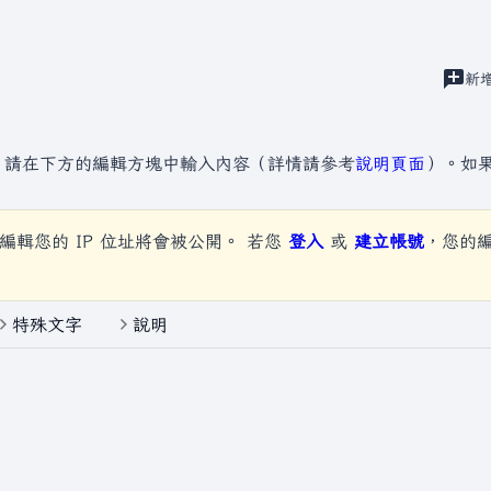
建
新
視圖
，請在下方的編輯方塊中輸入內容（詳情請參考
說明頁面
）。如
編輯您的 IP 位址將會被公開。 若您
登入
或
建立帳號
，您的
特殊文字
說明