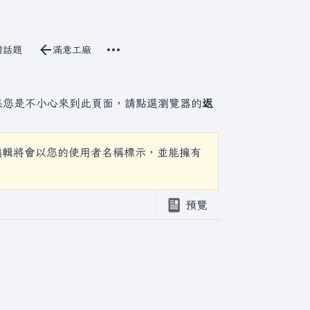
更多操作
立原始碼
增話題
滿意工廠
討論
associated-pages
果您是不小心來到此頁面，請點選瀏覽器的
返
編輯將會以您的使用者名稱標示，並能擁有
預覽