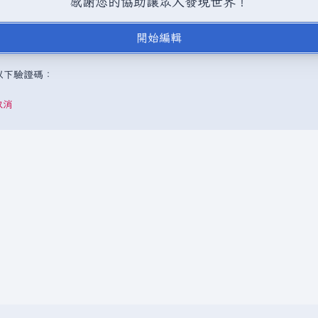
感謝您的協助讓眾人發現世界！
BY-SA（創用CC 姓名標示─相同方式分享）授權條款發佈（詳情請見
說
開始編輯
，或是取自不受版權保護的公開領域或自由資源。
請勿在未經授權的情況
成以下驗證碼：
取消