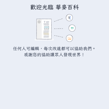
歡迎光臨 華麥百科
正在編輯「
滿意工廠:樹葉
」
警告：
您尚未登入。 若您進行任何的編輯您的 IP
位址將會被公開。 若您
登入
或
建立帳號
，您的
任何人可編輯，每次改進都可以協助我們。
編輯將會以您的使用者名稱標示，並能擁有另外的
感謝您的協助讓眾人發現世界！
益處。
切換
進階
特殊文字
說明