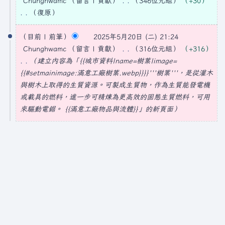
Chunghwamc
留言
貢獻
346位元組
+30
2
復原
5
無
編
目前
前筆
2025年5月20日 (二) 21:24
年
輯
Chunghwamc
留言
貢獻
316位元組
+316
5
摘
建立內容為「{{城市資料|name=樹葉|image=
月
要
{{#setmainimage:滿意工廠樹葉.webp}}}}'''樹葉'''，是從灌木
2
與樹木上取得的生質資源。可製成生質物，作為生質能發電機
0
或載具的燃料，進一步可精煉為更高效的固態生質燃料，可用
日
來驅動電鋸。 {{滿意工廠物品與流體}}」的新頁面
(
星
期
二
)