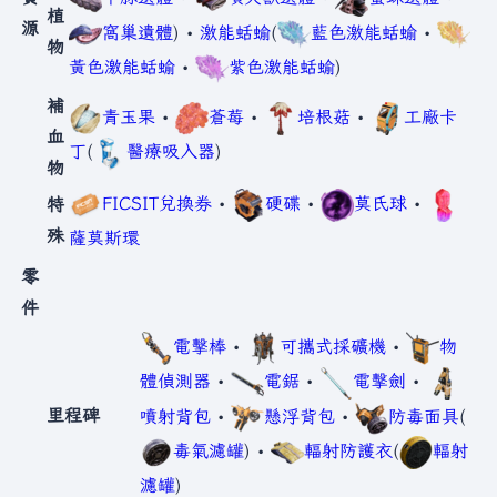
植
源
窩巢遺體
) •
激能蛞蝓
(
藍色激能蛞蝓
•
物
黃色激能蛞蝓
•
紫色激能蛞蝓
)
補
青玉果
•
蒼莓
•
培根菇
•
工廠卡
血
丁
(
醫療吸入器
)
物
FICSIT兌換券
•
硬碟
•
莫氏球
•
特
殊
薩莫斯環
零
件
電擊棒
•
可攜式採礦機
•
物
體偵測器
•
電鋸
•
電擊劍
•
里程碑
噴射背包
•
懸浮背包
•
防毒面具
(
毒氣濾罐
) •
輻射防護衣
(
輻射
濾罐
)