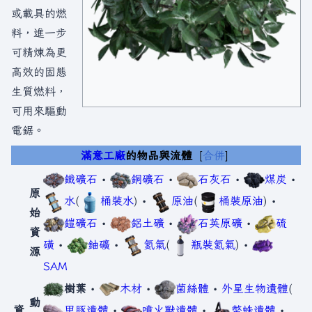
或載具的燃
料，進一步
可精煉為更
高效的固態
生質燃料，
可用來驅動
電鋸。
滿意工廠
的物品與流體
合併
鐵礦石
•
銅礦石
•
石灰石
•
煤炭
•
原
水
(
桶裝水
) •
原油
(
桶裝原油
) •
始
鎧礦石
•
鋁土礦
•
石英原礦
•
硫
資
磺
•
鈾礦
•
氮氣
(
瓶裝氮氣
) •
源
SAM
樹葉
•
木材
•
菌絲體
•
外星生物遺體
(
動
資
甲豚遺體
•
噴火獸遺體
•
螫蛛遺體
•