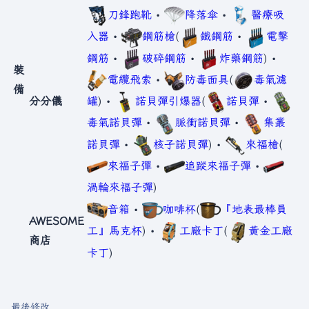
刀鋒跑靴
•
降落傘
•
醫療吸
入器
•
鋼筋槍
(
鐵鋼筋
•
電擊
鋼筋
•
破碎鋼筋
•
炸藥鋼筋
) •
裝
電纜飛索
•
防毒面具
(
毒氣濾
備
分分儀
罐
) •
諾貝彈引爆器
(
諾貝彈
•
毒氣諾貝彈
•
脈衝諾貝彈
•
集叢
諾貝彈
•
核子諾貝彈
) •
來福槍
(
來福子彈
•
追蹤來福子彈
•
渦輪來福子彈
)
音箱
•
咖啡杯
(
『地表最棒員
AWESOME
工』馬克杯
) •
工廠卡丁
(
黃金工廠
商店
卡丁
)
最後修改