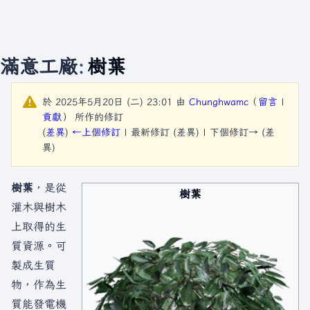
滿意工廠
:
樹葉
於 2025年5月20日 (二) 23:01 由
Chunghwamc
（
留言
|
貢獻
）
所作的修訂
(
差異
)
←上個修訂
| 最新修訂 (差異) | 下個修訂→ (差
異)
樹葉
，是從
樹葉
灌木與樹木
上取得的生
質資源。可
製成生質
物，作為生
質能發電機