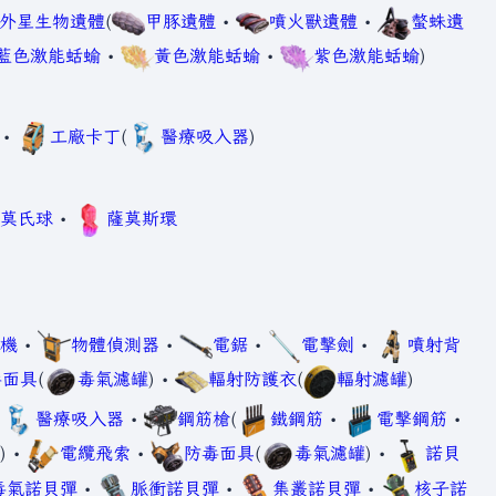
外星生物遺體
(
甲豚遺體
•
噴火獸遺體
•
螫蛛遺
藍色激能蛞蝓
•
黃色激能蛞蝓
•
紫色激能蛞蝓
)
•
工廠卡丁
(
醫療吸入器
)
莫氏球
•
薩莫斯環
機
•
物體偵測器
•
電鋸
•
電擊劍
•
噴射背
毒面具
(
毒氣濾罐
) •
輻射防護衣
(
輻射濾罐
)
•
醫療吸入器
•
鋼筋槍
(
鐵鋼筋
•
電擊鋼筋
•
) •
電纜飛索
•
防毒面具
(
毒氣濾罐
) •
諾貝
毒氣諾貝彈
•
脈衝諾貝彈
•
集叢諾貝彈
•
核子諾