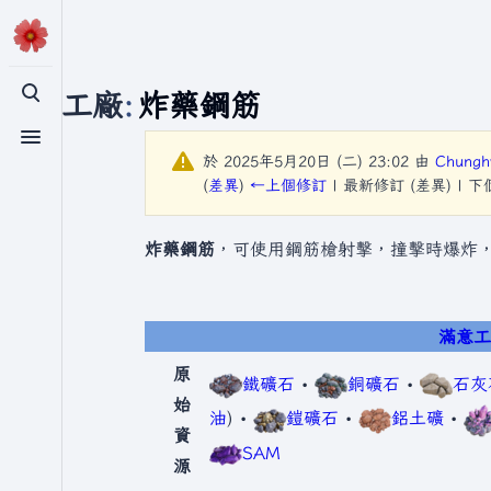
滿意工廠
:
炸藥鋼筋
切換搜尋
切換選單
於 2025年5月20日 (二) 23:02 由
Chung
(
差異
)
←上個修訂
| 最新修訂 (差異) | 
炸藥鋼筋
，可使用鋼筋槍射擊，撞擊時爆炸
滿意
原
鐵礦石
•
銅礦石
•
石灰
始
油
) •
鎧礦石
•
鋁土礦
•
資
SAM
源