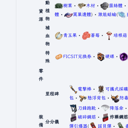
動
樹葉
•
木材
•
菌絲體
•
植
資
體
•
窩巢遺體
) •
激能蛞蝓
(
物
源
補
青玉果
•
蒼莓
•
培根菇
血
物
特
FICSIT兌換券
•
硬碟
•
殊
零
件
電擊棒
•
可攜式採礦
里程碑
包
•
懸浮背包
•
防
刀鋒跑靴
•
降落傘
裝
破碎鋼筋
•
炸藥鋼筋
分分儀
備
彈引爆器
(
諾貝彈
•