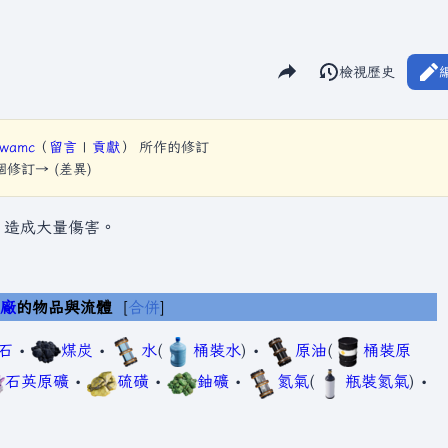
分享此頁面
閱讀
檢視歷史
視圖
hwamc
（
留言
|
貢獻
）
所作的修訂
下個修訂→ (差異)
，造成大量傷害。
工廠
的物品與流體
合併
石
•
煤炭
•
水
(
桶裝水
) •
原油
(
桶裝原
石英原礦
•
硫磺
•
鈾礦
•
氮氣
(
瓶裝氮氣
) •