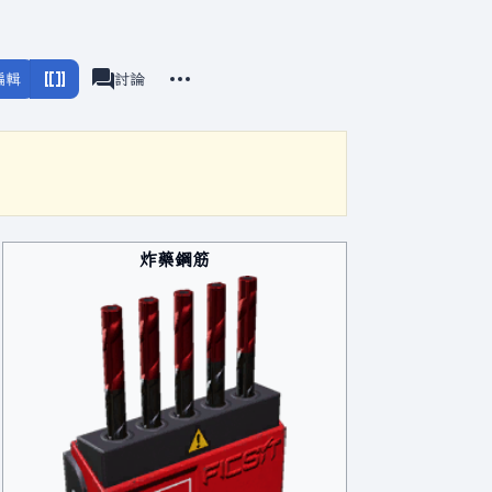
更多操作
編輯
滿意工廠
討論
associated-pages
炸藥鋼筋