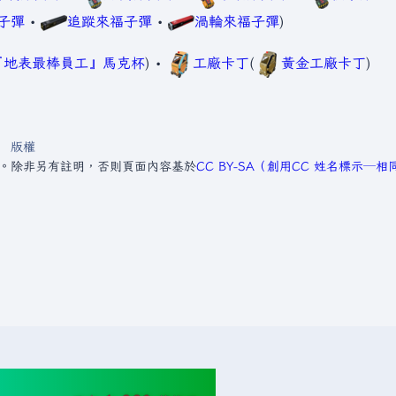
子彈
•
追蹤來福子彈
•
渦輪來福子彈
)
『地表最棒員工』馬克杯
) •
工廠卡丁
(
黃金工廠卡丁
)
版權
2。
除非另有註明，否則頁面內容基於
CC BY-SA（創用CC 姓名標示─