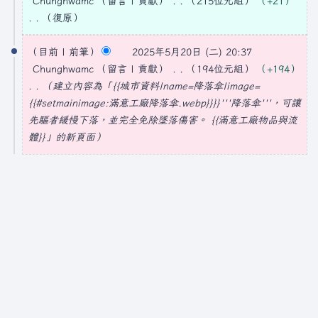
Chunghwamc
留言
貢獻
215位元組
+21
2
復原
5
無
編
目前
前筆
2025年5月20日 (二) 20:37
年
輯
Chunghwamc
留言
貢獻
194位元組
+194
5
摘
建立內容為「{{城市資料|name=降落傘|image=
月
要
{{#setmainimage:滿意工廠降落傘.webp}}}}'''降落傘'''，可讓
2
先驅者緩慢下落，並完全免除墜落傷害。 {{滿意工廠物品與流
0
體}}」的新頁面
日
(
星
期
二
)