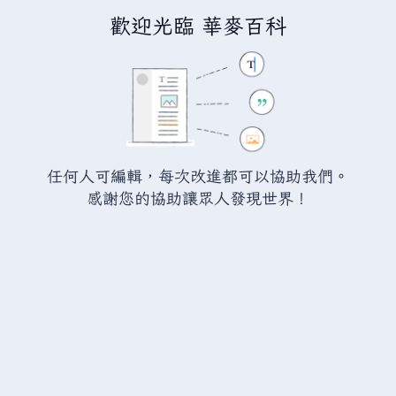
歡迎光臨 華麥百科
正在編輯「
滿意工廠:SAM
」
警告：
您尚未登入。 若您進行任何的編輯您的 IP
位址將會被公開。 若您
登入
或
建立帳號
，您的
任何人可編輯，每次改進都可以協助我們。
編輯將會以您的使用者名稱標示，並能擁有另外的
感謝您的協助讓眾人發現世界！
益處。
切換
進階
特殊文字
說明