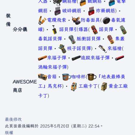
入器
•
鋼筋槍
(
鐵鋼筋
•
電擊
鋼筋
•
破碎鋼筋
•
炸藥鋼筋
) •
裝
電纜飛索
•
防毒面具
(
毒氣濾
備
分分儀
罐
) •
諾貝彈引爆器
(
諾貝彈
•
毒氣諾貝彈
•
脈衝諾貝彈
•
集叢
諾貝彈
•
核子諾貝彈
) •
來福槍
(
來福子彈
•
追蹤來福子彈
•
渦輪來福子彈
)
音箱
•
咖啡杯
(
『地表最棒員
AWESOME
工』馬克杯
) •
工廠卡丁
(
黃金工廠
商店
卡丁
)
最後修改
此頁面最後編輯於 2025年5月20日 (星期二) 22:54。
版權