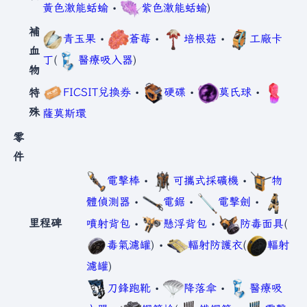
黃色激能蛞蝓
•
紫色激能蛞蝓
)
補
青玉果
•
蒼莓
•
培根菇
•
工廠卡
血
丁
(
醫療吸入器
)
物
FICSIT兌換券
•
硬碟
•
莫氏球
•
特
殊
薩莫斯環
零
件
電擊棒
•
可攜式採礦機
•
物
體偵測器
•
電鋸
•
電擊劍
•
里程碑
噴射背包
•
懸浮背包
•
防毒面具
(
毒氣濾罐
) •
輻射防護衣
(
輻射
濾罐
)
刀鋒跑靴
•
降落傘
•
醫療吸