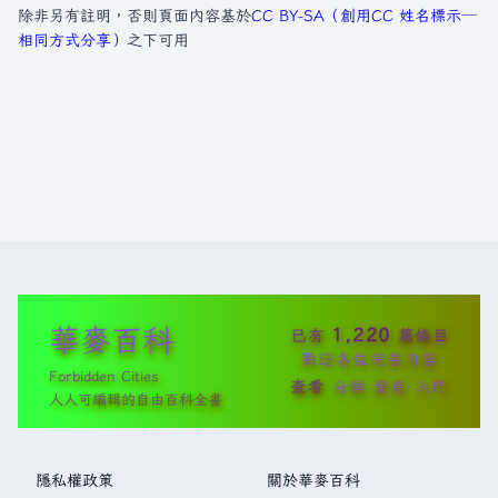
除非另有註明，否則頁面內容基於
CC BY-SA（創用CC 姓名標示─
相同方式分享）
之下可用
華麥百科
1,220
已有
篇條目
歡迎各位完善內容
Forbidden Cities
查看
分類
變更
入門
人人可編輯的自由百科全書
隱私權政策
關於華麥百科