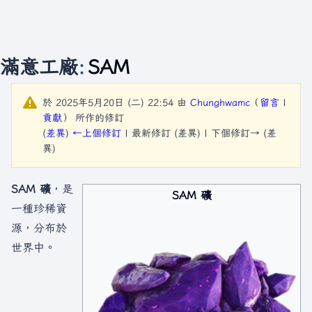
滿意工廠
:
SAM
於 2025年5月20日 (二) 22:54 由
Chunghwamc
（
留言
|
貢獻
）
所作的修訂
(
差異
)
←上個修訂
| 最新修訂 (差異) | 下個修訂→ (差
異)
SAM 礦
，是
SAM 礦
一種珍稀資
源，分布於
世界中。