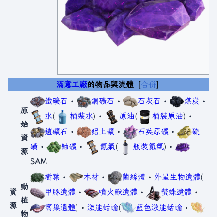
滿意工廠
的物品與流體
合併
鐵礦石
•
銅礦石
•
石灰石
•
煤炭
•
原
水
(
桶裝水
) •
原油
(
桶裝原油
) •
始
鎧礦石
•
鋁土礦
•
石英原礦
•
硫
資
磺
•
鈾礦
•
氮氣
(
瓶裝氮氣
) •
源
SAM
樹葉
•
木材
•
菌絲體
•
外星生物遺體
(
動
資
甲豚遺體
•
噴火獸遺體
•
螫蛛遺體
•
植
源
窩巢遺體
) •
激能蛞蝓
(
藍色激能蛞蝓
•
物