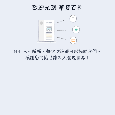
歡迎光臨 華麥百科
正在編輯「
無政府地區列表
」
警告：
您尚未登入。 若您進行任何的編輯您的 IP
位址將會被公開。 若您
登入
或
建立帳號
，您的
任何人可編輯，每次改進都可以協助我們。
編輯將會以您的使用者名稱標示，並能擁有另外的
感謝您的協助讓眾人發現世界！
益處。
切換
進階
特殊文字
說明