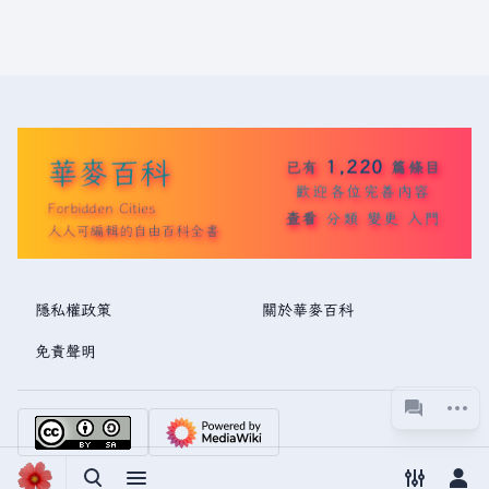
華麥百科
1,220
已有
篇條目
歡迎各位完善內容
Forbidden Cities
查看
分類
變更
入門
人人可編輯的自由百科全書
隱私權政策
關於華麥百科
免責聲明
更多操
associated
視圖
切換搜尋
切換選單
切換偏好
切