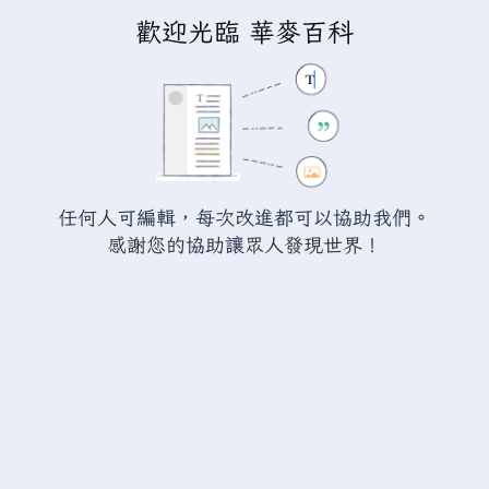
歡迎光臨 華麥百科
正在編輯「
牛奶木頭馬克杯
」
警告：
您尚未登入。 若您進行任何的編輯您的 IP
位址將會被公開。 若您
登入
或
建立帳號
，您的
任何人可編輯，每次改進都可以協助我們。
編輯將會以您的使用者名稱標示，並能擁有另外的
感謝您的協助讓眾人發現世界！
益處。
切換
進階
特殊文字
說明