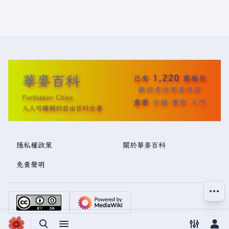
華麥百科
1,220
已有
篇條目
歡迎各位完善內容
Forbidden Cities
查看
分類
變更
入門
人人可編輯的自由百科全書
隱私權政策
關於華麥百科
免責聲明
更多操
切換搜尋
切換選單
切換偏好
切