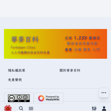
華麥百科
1,220
已有
篇條目
歡迎各位完善內容
Forbidden Cities
查看
分類
變更
入門
人人可編輯的自由百科全書
隱私權政策
關於華麥百科
免責聲明
更多操
切換搜尋
切換選單
切換偏好
切