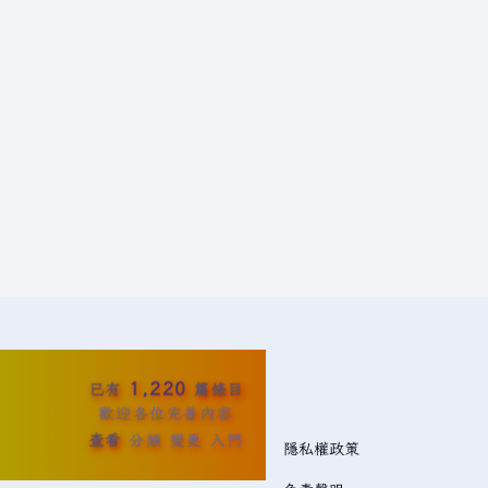
1,220
已有
篇條目
歡迎各位完善內容
查看
分類
變更
入門
隱私權政策