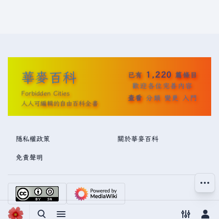
華麥百科
1,220
已有
篇條目
歡迎各位完善內容
Forbidden Cities
查看
分類
變更
入門
人人可編輯的自由百科全書
隱私權政策
關於華麥百科
免責聲明
更多操
切換搜尋
切換選單
切換偏好
切