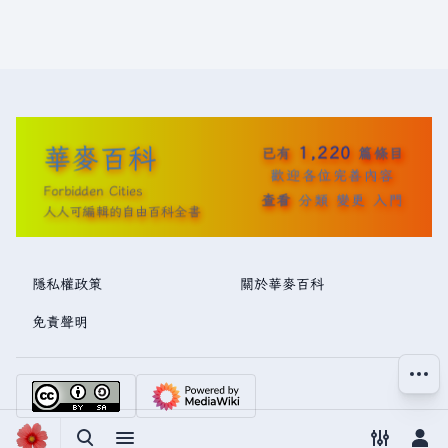
華麥百科
1,220
已有
篇條目
歡迎各位完善內容
Forbidden Cities
查看
分類
變更
入門
人人可編輯的自由百科全書
隱私權政策
關於華麥百科
免責聲明
更多操
切換搜尋
切換選單
切換偏好
切