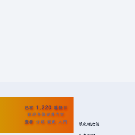
1,220
已有
篇條目
歡迎各位完善內容
查看
分類
變更
入門
隱私權政策