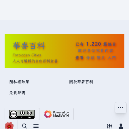
華麥百科
1,220
已有
篇條目
歡迎各位完善內容
Forbidden Cities
查看
分類
變更
入門
人人可編輯的自由百科全書
隱私權政策
關於華麥百科
免責聲明
更多操
切換搜尋
切換選單
切換偏好
切