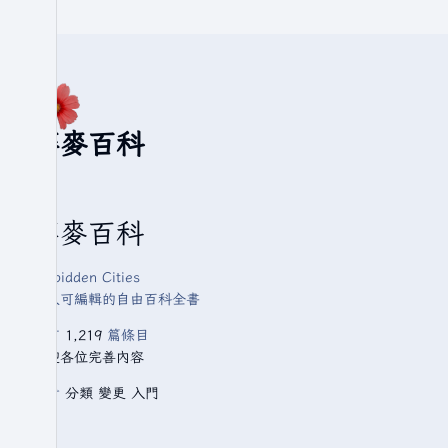
華麥百科
華麥百科
Forbidden Cities
人人可編輯的自由百科全書
已有
1,219
篇條目
歡迎各位完善內容
查看
分類
變更
入門