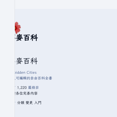
華麥百科
華麥百科
Forbidden Cities
人人可編輯的自由百科全書
已有
1,220
篇條目
歡迎各位完善內容
查看
分類
變更
入門