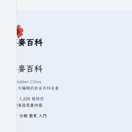
華麥百科
華麥百科
Forbidden Cities
人人可編輯的自由百科全書
已有
1,220
篇條目
歡迎各位完善內容
查看
分類
變更
入門