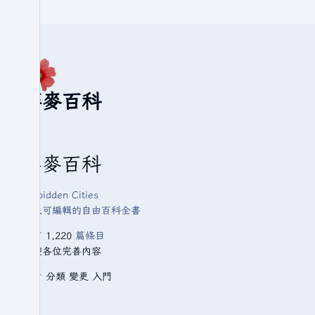
華麥百科
華麥百科
Forbidden Cities
人人可編輯的自由百科全書
已有
1,220
篇條目
歡迎各位完善內容
查看
分類
變更
入門